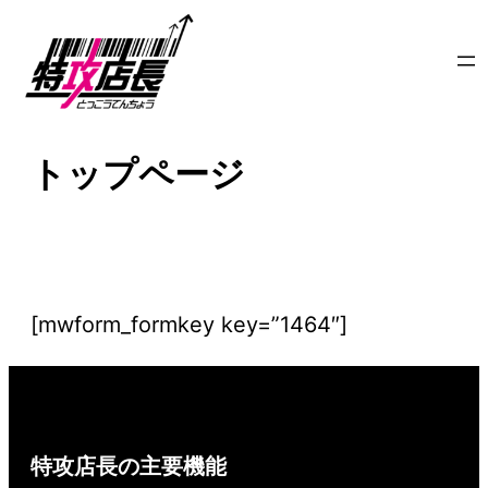
内
容
を
ス
トップページ
キ
ッ
プ
[mwform_formkey key=”1464″]
特攻店長の主要機能